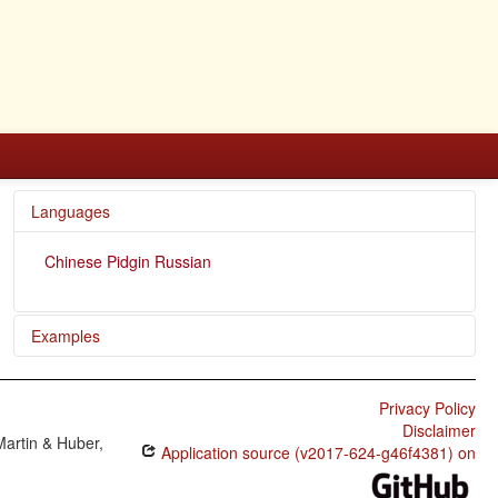
Languages
Chinese Pidgin Russian
Examples
Za iwo malen'ki kurema pode bol'ʃina kurema ponosi
esa.
Privacy Policy
Disclaimer
Za wasa ʒenusəki mesiaʒa pasidi esa?
Martin & Huber,
Application source (v2017-624-g46f4381) on
Kako xyʧi?