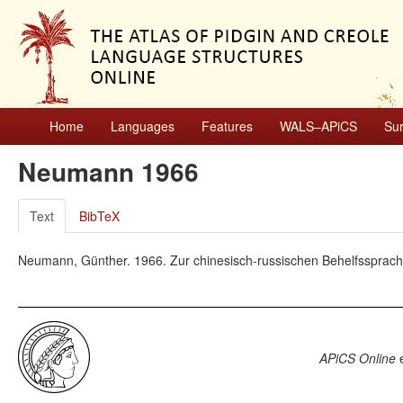
Home
Languages
Features
WALS–APiCS
Su
Neumann 1966
Text
BibTeX
Neumann, Günther. 1966. Zur chinesisch-russischen Behelfssprach
APiCS Online
e